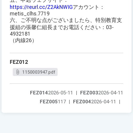
五、申込ウェブサイト：
https://reurl.cc/Z2AkNWIG
アカウント：
metis_clhs.7719
六、ご不明な点がございましたら、特別教育支
援組の張馨仁組長までお電話ください：03-
4932181
（内線26）
FEZ012
1150003947.pdf
FEZ014
2026-05-11
|
FEZ003
2026-04-11
FEZ005
117
|
FEZ004
2026-04-11
|