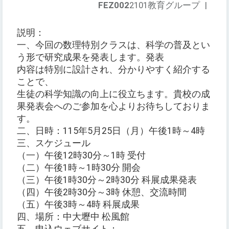
FEZ002
2101教育グループ
|
説明：
一、今回の数理特別クラスは、科学の普及とい
う形で研究成果を発表します。発表
内容は特別に設計され、分かりやすく紹介する
ことで、
生徒の科学知識の向上に役立ちます。貴校の成
果発表会へのご参加を心よりお待ちしておりま
す。
二、日時：115年5月25日（月）午後1時～4時
三、スケジュール
（一）午後12時30分～1時 受付
（二）午後1時～1時30分 開会
（三）午後1時30分～2時30分 科展成果発表
（四）午後2時30分～3時 休憩、交流時間
（五）午後3時～4時 科展成果
四、場所：中大壢中 松風館