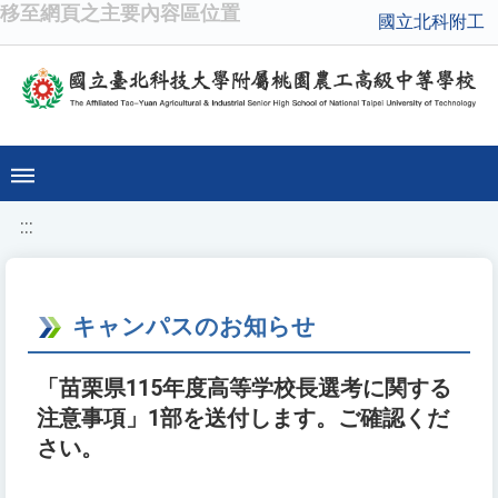
移至網頁之主要內容區位置
國立北科附工
:::
キャンパスのお知らせ
「苗栗県115年度高等学校長選考に関する
注意事項」1部を送付します。ご確認くだ
さい。