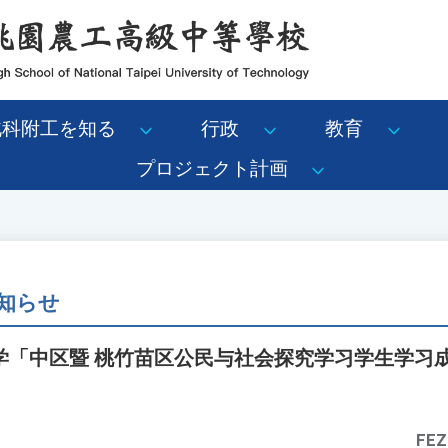
北科附工を知る
行政
教育
プロジェクト計画
知らせ
学「中区暨 桃竹苗区公民与社会探究学习学生学习
FEZ