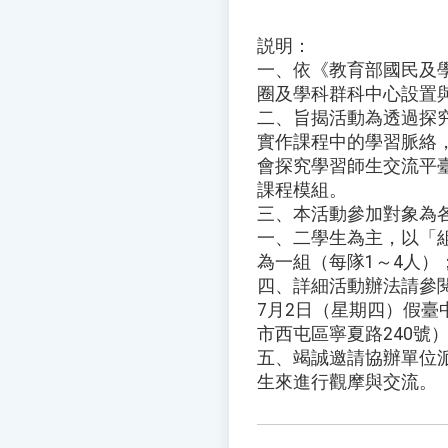
説明：
一、依《教育部國民及
圈及學科群科中心設置
二、旨揭活動為透過探
實作課程中的學習脈絡
會探究學習師生交流平
課程模組。
三、本活動參加對象為
一、二學生為主，以「
為一組（每隊1～4人）
四、詳細活動辦法請參閱
7月2日（星期四）假臺
市西屯區寧夏路240號
五、竭誠邀請協辦單位
生來進行觀摩與交流。