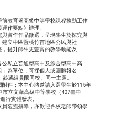
學前教育署高級中等學校課程推動工作
與運作要點》辦理。
究與實作作品徵選，呈現學生於探究與
，建立中區暨桃竹苗地區公民與社
臺，提升師生更豐富的教學動能及
各公私立普通型高中及綜合型高中高
組」為單位，可採個人或團體報名
；參選組員限同校、同一主題。
附件；本中心將邀請入選學生於115年
中市立文華高級中等學校（407臺中
）進行實體發表。
派員蒞臨指導，亦歡迎各校老師帶領學