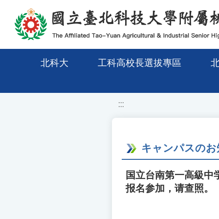
移至網頁之主要內容區位置
北科大
工科高校長選拔專區
:::
キャンパスのお
国立台南第一高級中
报名参加，请查照。