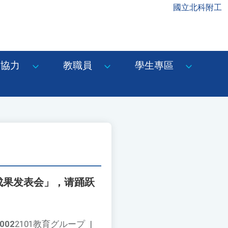
國立北科附工
協力
教職員
學生專區
成果发表会」，请踊跃
002
2101教育グループ
|