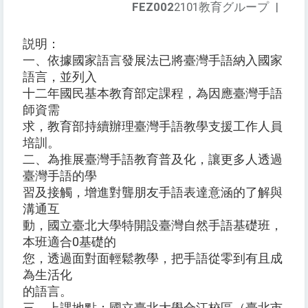
FEZ002
2101教育グループ
|
説明：
一、依據國家語言發展法已將臺灣手語納入國家
語言，並列入
十二年國民基本教育部定課程，為因應臺灣手語
師資需
求，教育部持續辦理臺灣手語教學支援工作人員
培訓。
二、為推展臺灣手語教育普及化，讓更多人透過
臺灣手語的學
習及接觸，增進對聾朋友手語表達意涵的了解與
溝通互
動，國立臺北大學特開設臺灣自然手語基礎班，
本班適合0基礎的
您，透過面對面輕鬆教學，把手語從零到有且成
為生活化
的語言。