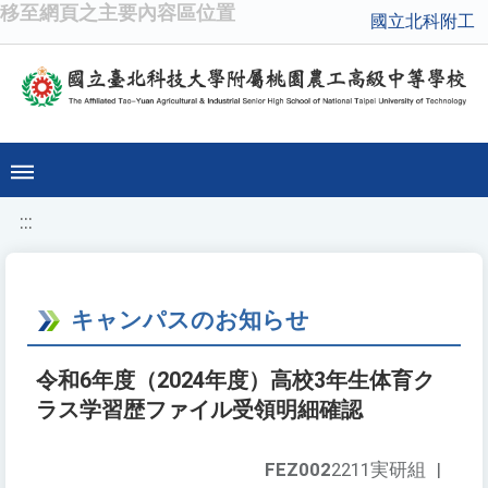
移至網頁之主要內容區位置
國立北科附工
:::
キャンパスのお知らせ
令和6年度（2024年度）高校3年生体育ク
ラス学習歴ファイル受領明細確認
FEZ002
2211実研組
|