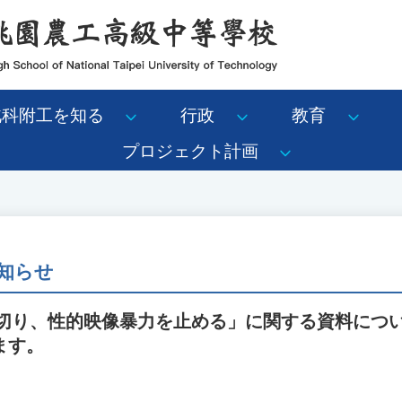
北科附工を知る
行政
教育
プロジェクト計画
知らせ
断ち切り、性的映像暴力を止める」に関する資料につ
ます。