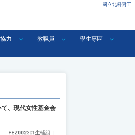
國立北科附工
協力
教職員
學生專區
いて、現代女性基金会
FEZ002
301生輔組
|