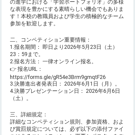
の進学における「学習ポートフォリオ」の多様
な表現を豊かにする素晴らしい機会でもありま
す！本校の教職員および学生の積極的なチーム
参加を歓迎します。
二、コンペティション重要情報：
1.报名期間： 即日より2026年5月23日（土）
23：59まで。
2.报名方法： 一律オンライン报名。
👉 报名URL：
https://forms.gle/gR54e3Brm9gmqtF26
3.決勝進出者発表日： 2026年6月1日（月）。
4.決勝プレゼンテーション日： 2026年6月6日
（土）。
三、詳細規定：
詳細なコンペティション規則、参加資格、およ
び賞罰規定については、必ず以下の添付ファイ