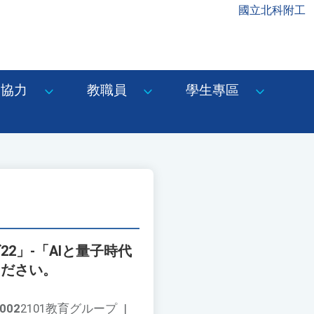
國立北科附工
協力
教職員
學生專區
2」-「AIと量子時代
ください。
002
2101教育グループ
|