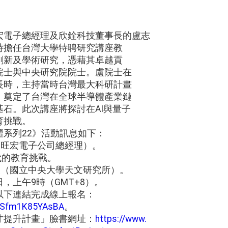
宏電子總經理及欣銓科技董事長的盧志
時擔任台灣大學特聘研究講座教
創新及學術研究，憑藉其卓越貢
院士與中央研究院院士。盧院士在
長時，主持當時台灣最大科研計畫
，奠定了台灣在全球半導體產業鏈
石。此次講座將探討在AI與量子
育挑戰。
系列22》活動訊息如下：
（旺宏電子公司總經理）。
世代的教育挑戰。
授（國立中央大學天文研究所）。
3日，上午9時（GMT+8）。
以下連結完成線上報名：
6QSfm1K85YAsBA
。
才提升計畫」臉書網址：
https://www.