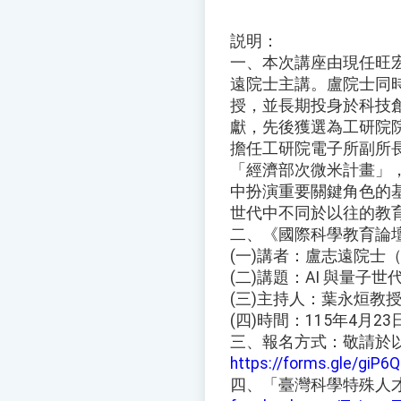
説明：
一、本次講座由現任旺
遠院士主講。盧院士同
授，並長期投身於科技
獻，先後獲選為工研院
擔任工研院電子所副所
「經濟部次微米計畫」
中扮演重要關鍵角色的基
世代中不同於以往的教
二、《國際科學教育論壇
(一)講者：盧志遠院士
(二)講題：AI 與量子
(三)主持人：葉永烜教
(四)時間：115年4月2
三、報名方式：敬請於
https://forms.gle/giP
四、「臺灣科學特殊人