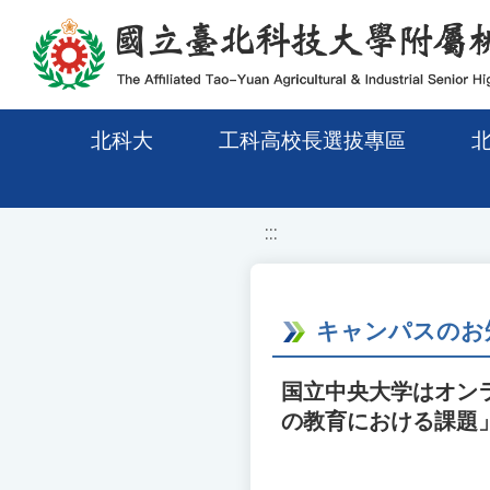
移至網頁之主要內容區位置
北科大
工科高校長選拔專區
:::
キャンパスのお
国立中央大学はオンラ
の教育における課題