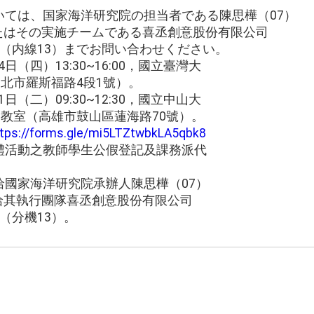
いては、国家海洋研究院の担当者である陳思樺（07）
08、またはその実施チームである喜丞創意股份有限公司
邱小姐（内線13）までお問い合わせください。
4日（四）13:30~16:00，國立臺灣大
台北市羅斯福路4段1號）。
1日（二）09:30~12:30，國立中山大
40教室（高雄市鼓山區蓮海路70號）。
ttps://forms.gle/mi5LTZtwbkLA5qbk8
體活動之教師學生公假登記及課務派代
洽國家海洋研究院承辦人陳思樺（07）
8，或洽其執行團隊喜丞創意股份有限公司
姐（分機13）。