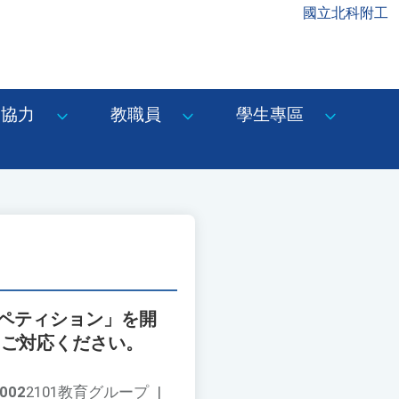
國立北科附工
協力
教職員
學生專區
ンペティション」を開
、ご対応ください。
002
2101教育グループ
|