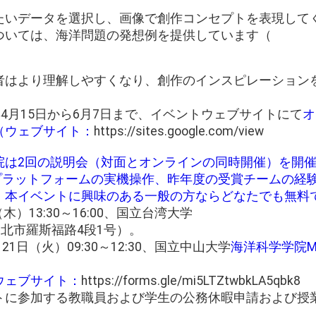
たいデータを選択し、画像で創作コンセプトを表現して
ついては、海洋問題の発想例を提供しています（
者はより理解しやすくなり、創作のインスピレーション
年4月15日から6月7日まで、イベントウェブサイトにて
オ
（ウェブサイト：
https://sites.google.com/view
院は2回の説明会（対面とオンラインの同時開催）を開
スプラットフォームの実機操作、昨年度の受賞チームの経
。本イベントに興味のある一般の方ならどなたでも無料
（木）13:30～16:00、国立台湾大学
台北市羅斯福路4段1号）。
21日（火）09:30～12:30、国立中山大学
海洋科学学院M
ウェブサイト：
https://forms.gle/mi5LTZtwbkLA5qbk8
トに参加する教職員および学生の公務休暇申請および授