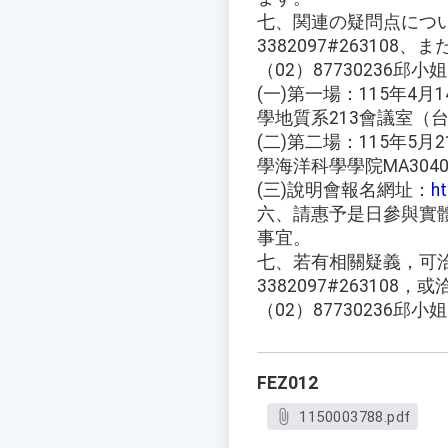
七、関連の疑問点につ
3382097#2631
（02）87730236
(一)第一場：115年4月1
學地質系213會議室（
(二)第二場：115年5月2
學海洋科學學院MA30
(三)說明會報名網址：
h
六、請惠予是日參與實
事宜。
七、若有相關疑義，可
3382097#26310
（02）87730236邱小
FEZ012
1150003788.pdf