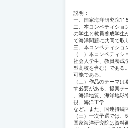
説明：
一、国家海洋研究院115
二、本コンペティション
の学生と教員養成学生
て海洋問題に共同で取
三、本コンペティショ
（一）本コンペティシ
社会人学生、教員養成
型高校を含む）である
可能である。
（二）作品のテーマは参
す必要がある。提案テ
、海洋地質、海洋地球
視、海洋工学
など。また、国連持続可
（三）一次予選では、5
国家海洋研究院は資料