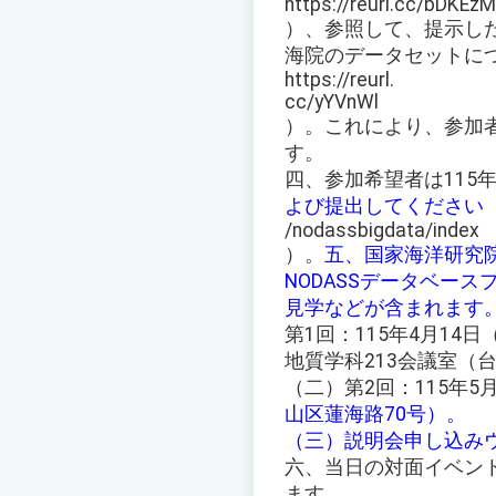
https://reurl.cc/bDKEzM
）、参照して、提示し
海院のデータセットに
https://reurl.
cc/yYVnWl
）。これにより、参加
す。
四、参加希望者は115
よび提出してください
/nodassbigdata/index
）。
五、国家海洋研究
NODASSデータベー
見学などが含まれます
第1回：115年4月14日
地質学科213会議室（
（二）第2回：115年5月
山区蓮海路70号）。
（三）説明会申し込み
六、当日の対面イベン
ます。