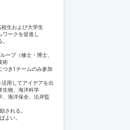
高校生および大学生
ムワークを促進し
る。
グループ（修士・博士、
技術
につき1チームのみ参加
を活用してアイデアを出
洋生物、海洋科学
学、海洋保全、沿岸監
奨励される。
ればよい。