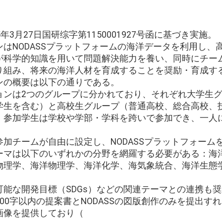
年3月27日国研综字第1150001927号函に基づき実施。
はNODASSプラットフォームの海洋データを利用し、
が科学的知識を用いて問題解決能力を養い、同時にチー
り組み、将来の海洋人材を育成することを奨励・育成す
ンの概要は以下の通りである。
ョンは2つのグループに分かれており、それぞれ大学生
学生を含む）と高校生グループ（普通高校、総合高校、
。参加学生は学校や学部・学科を跨いで参加でき、一人
加チームが自由に設定し、NODASSプラットフォーム
ーマは以下のいずれかの分野を網羅する必要がある：海
物理学、海洋物理学、海洋化学、海気象統合、海洋生態
能な開発目標（SDGs）などの関連テーマとの連携も
00字以内の提案書とNODASSの図版創作のみを提出す
画像を提供しており（