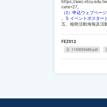
https://aiec.ntcu.edu.t
cate=27
。
（2）申込ウェブページ
。
5. イベントポスタ
五、檢附活動海報及活
FEZ012
1150003689.pdf