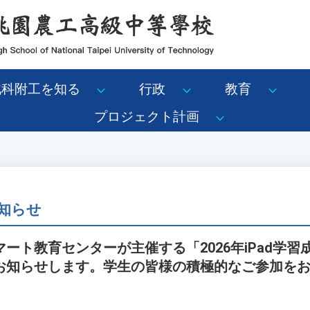
北科附工を知る
行政
教育
プロジェクト計画
知らせ
ート教育センターが主催する「2026年iPad学
お知らせします。学生の皆様の積極的なご参加を