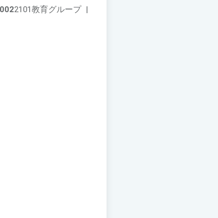
002
2101教育グループ
|
。