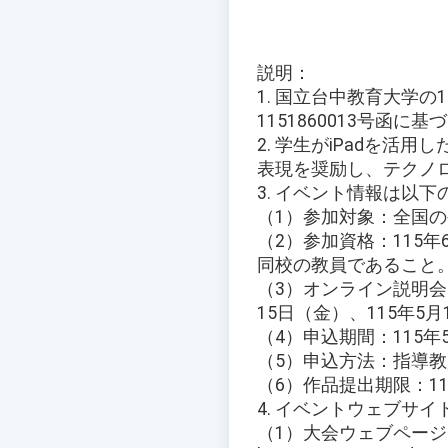
説明：
1. 国立台中教育大学の
1151860013号函に
2. 学生がiPadを活
表現を奨励し、テクノ
3. イベント情報は以
（1）参加対象：全国
（2）参加資格：115
同校の教員であること
（3）オンライン説明会時
15日（金）、115年5
（4）申込期間：115年
（5）申込方法：指導
（6）作品提出期限：11
4. イベントウェブサ
（1）大会ウェブページ