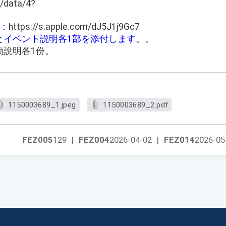
w/data/4?
：
https://s.apple.com/dJ5J1j9Gc7
ーとイベント説明各1部を添付します。
。
動說明各1份。
1150003689_1.jpeg
1150003689_2.pdf
FEZ005
129
|
FEZ004
2026-04-02
|
FEZ014
2026-05