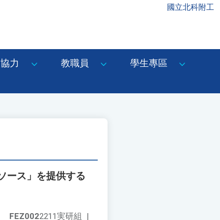
國立北科附工
協力
教職員
學生專區
ソース」を提供する
FEZ002
2211実研組
|