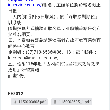
inservice.edu.tw/
)報名，主辦單位將於報名截止
日後
二天內(如遇例假日順延)，依「錄取原則順位」
以系統
隨機抽籤方式抽取正取名單，並將抽籤結果公布
於報名網頁。
四、本案如有疑義請逕洽高雄市政府教育局教育
網路中心教育
企劃組：(07)713-6536轉36、18；電子郵件：
kiec-edu@mail.kh.edu.tw。
五、檢附115年度「因材網打寇島程式教育教學
應用」研習實施
計畫1份。
FEZ012
1150003605.pdf
1150003605_1.pdf