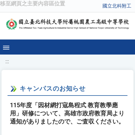
移至網頁之主要內容區位置
國立北科附工
:::
キャンパスのお知らせ
115年度「因材網打寇島程式 教育教學應
用」研修について、高雄市政府教育局より
通知がありましたので、ご査収ください。