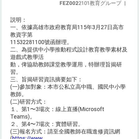
FEZ002
2101教育グループ
|
説明：
一、依據高雄市政府教育局115年3月27日高市
教資字第
11532281100號函辦理。
二、為提供中小學推動程式設計教育教學素材及
遊戲式教學活
動，俾協助教師課堂教學運用，特辦理旨揭研
習。
三、旨揭研習資訊摘要如下：
(一)參加對象：本市公私立高中職、國民中小學
教師。
(二)研習方式：
１、第1〜3場次：線上直播(Microsoft
Teams)。
２、第4〜7場次：實體研習。
(三)報名方式：請至全國教師在職進修資訊網
(
https://www.