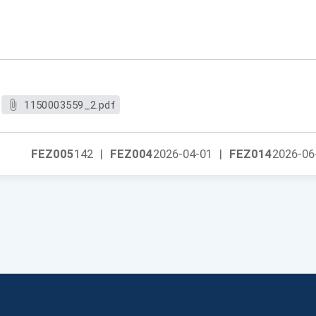
1150003559_2.pdf
FEZ005
142
|
FEZ004
2026-04-01
|
FEZ014
2026-06