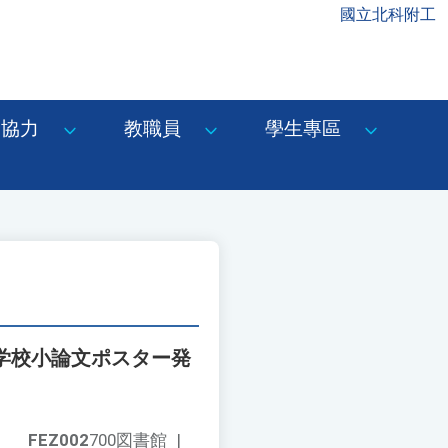
國立北科附工
協力
教職員
學生專區
等学校小論文ポスター発
FEZ002
700図書館
|