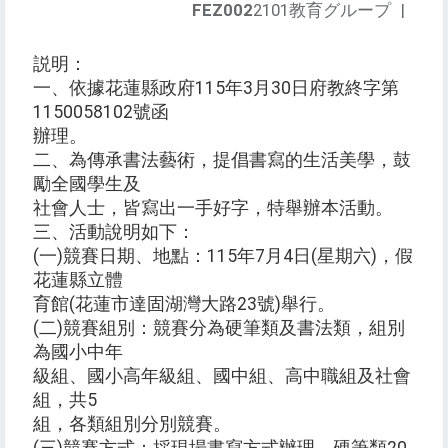
FEZ002
2101教育グループ
|
説明：
一、依據花蓮縣政府115年3月30日府教終字第
1150058102號函
辦理。
二、為傳承書法藝術，提倡書寫的生活美學，鼓
勵全國學生及
社會人士，皆寫出一手好字，特舉辦本活動。
三、活動說明如下：
(一)競賽日期、地點：115年7月4日(星期六)，假
花蓮縣立體
育館(花蓮市達固湖灣大路23號)舉行。
(二)競賽組別：競賽分為硬筆類及書法類，組別
為國小中年
級組、國小高年級組、國中組、高中職組及社會
組，共5
組，各類組別分別競賽。