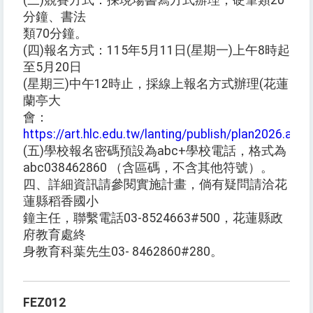
(三)競賽方式：採現場書寫方式辦理，硬筆類20
分鐘、書法
類70分鐘。
(四)報名方式：115年5月11日(星期一)上午8時起
至5月20日
(星期三)中午12時止，採線上報名方式辦理(花蓮
蘭亭大
會：
https://art.hlc.edu.tw/lanting/publish/plan2026.asp
(五)學校報名密碼預設為abc+學校電話，格式為
abc038462860 （含區碼，不含其他符號）。
四、詳細資訊請參閱實施計畫，倘有疑問請洽花
蓮縣稻香國小
鐘主任，聯繫電話03-8524663#500，花蓮縣政
府教育處終
身教育科葉先生03- 8462860#280。
FEZ012