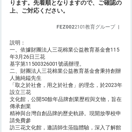
ります。先着順となりますので、ご確認の
上、ご対応ください。
FEZ002
2101教育グループ
|
説明：
一、依據財團法人三花棉業公益教育基金會115
年3月26日三花
基字第11500326001號函辦理。
二、財團法人三花棉業公益教育基金會秉持創辦
人施純鎰先生
「取之於社會，用之於社會」的理念，於2023年
設立三花
文化館，公開50餘年品牌創業歷程與文物，旨在
傳承創業
精神與台灣自創品牌的歷史軌跡。現開放學校申
請免費參
訪三花文化館，邀請師生蒞臨體驗，深入了解館