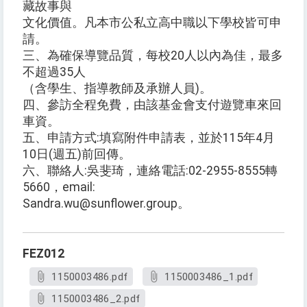
藏故事與
文化價值。凡本市公私立高中職以下學校皆可申
請。
三、為確保導覽品質，每校20人以內為佳，最多
不超過35人
（含學生、指導教師及承辦人員)。
四、參訪全程免費，由該基金會支付遊覽車來回
車資。
五、申請方式:填寫附件申請表，並於115年4月
10日(週五)前回傳。
六、聯絡人:吳斐琦，連絡電話:02-2955-8555轉
5660，email:
Sandra.wu@sunflower.group。
FEZ012
1150003486.pdf
1150003486_1.pdf
1150003486_2.pdf