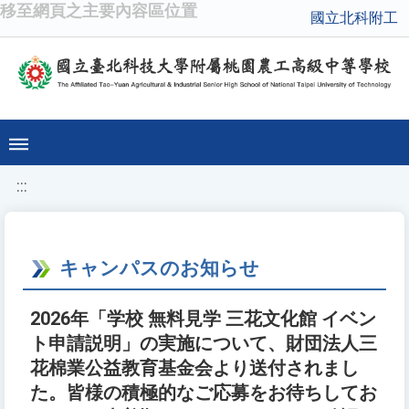
移至網頁之主要內容區位置
國立北科附工
:::
キャンパスのお知らせ
2026年「学校 無料見学 三花文化館 イベン
ト申請説明」の実施について、財団法人三
花棉業公益教育基金会より送付されまし
た。皆様の積極的なご応募をお待ちしてお