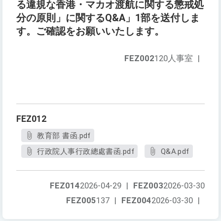
る違規な香港・マカオ渡航に関する懲戒処
分の原則」に関するQ&A」1部を送付しま
す。ご確認をお願いいたします。
FEZ002
120人事室
|
FEZ012
教育部 書函.pdf
行政院人事行政總處書函.pdf
Q&A.pdf
FEZ014
2026-04-29
|
FEZ003
2026-03-30
FEZ005
137
|
FEZ004
2026-03-30
|