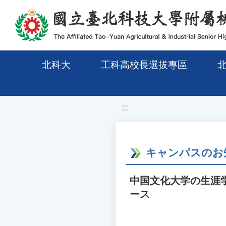
移至網頁之主要內容區位置
北科大
工科高校長選拔專區
:::
キャンパスのお
中国文化大学の生涯学
ース