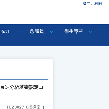
國立北科附工
協力
教職員
學生專區
ション分析基礎認定コ
FEZ002
710指導室
|