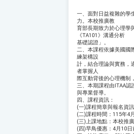
一、面對日益複雜的學
力。本校推廣教
育部長期致力於心理學
《TA101》溝通分析
基礎認證」。
二、本課程依據美國國際溝通分析協會
練架構設
計，結合理論與實務，
者掌握人
際互動背後的心理機制
三、本期課程由ITAA
與專業督導。
四、課程資訊：
(一)課程簡章與報名資訊請參
(二)課程時間：115年4月2
(三)上課地點：本校推
(四)早鳥優惠：4月10