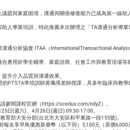
生議題與家庭困境，溝通與關係修復能力已成為第一線助
與助人專業培訓，特此推薦本次辦理之「TA溝通分析專業
 ITAA（InternationalTransactional Analysi
適合應用於學生輔導、家庭諮商、社會工作與教育現場等
，提升介入品質與溝通效果。
認證的PTSTA準培訓師黃珮瑛老師授課，具多年臨床與教
閱課程官網（https://scedux.com/ndyZ）。
5日(週六)、4月26日(週日) 09:30-17:00。
廣教育部大安分部(台北市大安區和平東路一段155號)。
日前報名享早鳥優惠新臺幣（以下同）5,100元（原價6,00