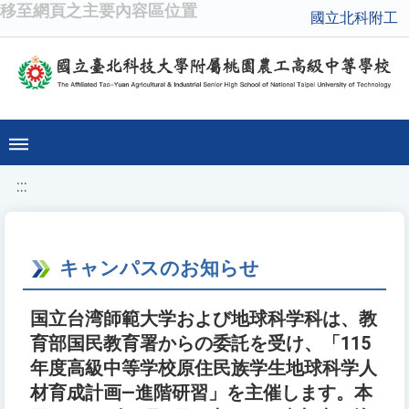
移至網頁之主要內容區位置
國立北科附工
:::
キャンパスのお知らせ
国立台湾師範大学および地球科学科は、教
育部国民教育署からの委託を受け、「115
年度高級中等学校原住民族学生地球科学人
材育成計画―進階研習」を主催します。本