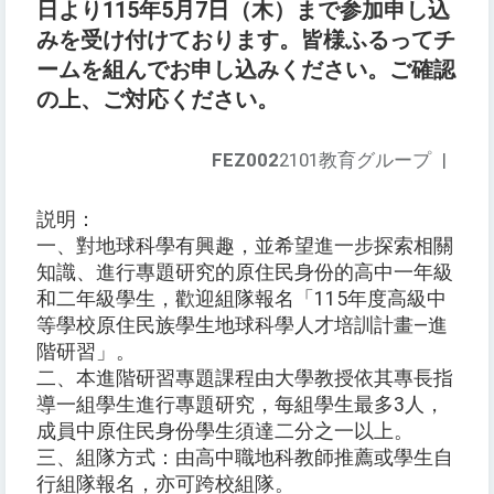
日より115年5月7日（木）まで参加申し込
みを受け付けております。皆様ふるってチ
ームを組んでお申し込みください。ご確認
の上、ご対応ください。
FEZ002
2101教育グループ
|
説明：
一、對地球科學有興趣，並希望進一步探索相關
知識、進行專題研究的原住民身份的高中一年級
和二年級學生，歡迎組隊報名「115年度高級中
等學校原住民族學生地球科學人才培訓計畫―進
階研習」。
二、本進階研習專題課程由大學教授依其專長指
導一組學生進行專題研究，每組學生最多3人，
成員中原住民身份學生須達二分之一以上。
三、組隊方式：由高中職地科教師推薦或學生自
行組隊報名，亦可跨校組隊。