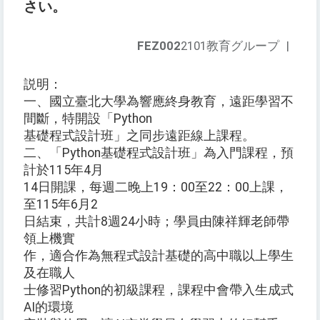
さい。
FEZ002
2101教育グループ
|
説明：
一、國立臺北大學為響應終身教育，遠距學習不
間斷，特開設「Python
基礎程式設計班」之同步遠距線上課程。
二、「Python基礎程式設計班」為入門課程，預
計於115年4月
14日開課，每週二晚上19：00至22：00上課，
至115年6月2
日結束，共計8週24小時；學員由陳祥輝老師帶
領上機實
作，適合作為無程式設計基礎的高中職以上學生
及在職人
士修習Python的初級課程，課程中會帶入生成式
AI的環境