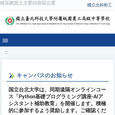
移至網頁之主要內容區位置
國立北科附工
:::
キャンパスのお知らせ
国立台北大学は、同期遠隔オンラインコー
ス「Python基礎プログラミング講座-AIア
シスタント補助教育」を開催します。積極
的に参加するよう奨励します。ご確認くだ