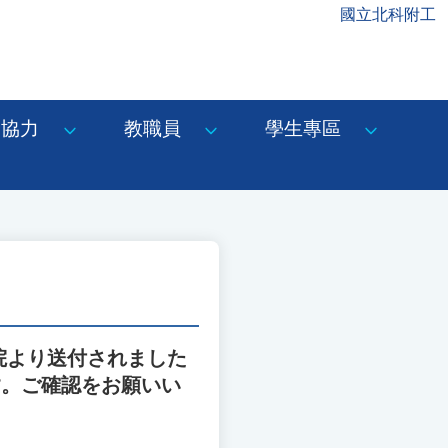
國立北科附工
協力
教職員
學生專區
院より送付されました
す。ご確認をお願いい