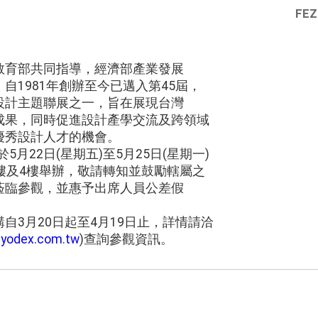
FEZ
教育部共同指導，經濟部產業發展
自1981年創辦至今已邁入第45屆，
設計主題聯展之一，旨在展現台灣
成果，同時促進設計產學交流及跨領域
優秀設計人才的機會。
於5月22日(星期五)至5月25日(星期一)
樓及4樓舉辦，敬請轉知並鼓勵轄屬之
蒞臨參觀，並惠予出席人員公差假
自3月20日起至4月19日止，詳情請洽
yodex.com.tw
)查詢參觀資訊。