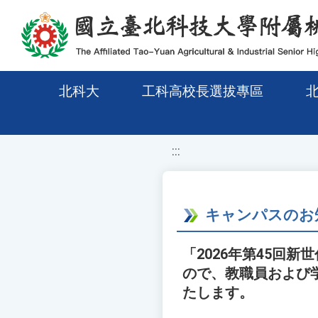
移至網頁之主要內容區位置
北科大
工科高校長選拔專區
:::
キャンパスのお
「2026年第45回
ので、教職員および
たします。