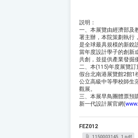
説明：
一、本展覽由經濟部及
署主辦，本院策劃執行，
是全球最具規模的新銳
當年度設計學子的創新
共創，並提供產業發掘
二、本(115)年度展覽訂
假台北南港展覽館2館1
公立高級中等學校師生
觀展。
三、本展早鳥團體票預購
新一代設計展官網(
www.
FEZ012
1150003145_1.pdf