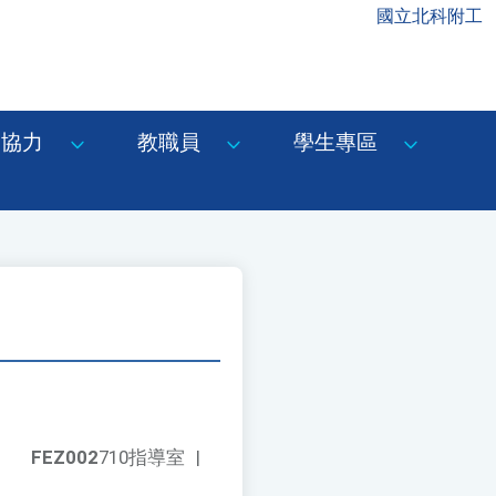
國立北科附工
協力
教職員
學生專區
FEZ002
710指導室
|