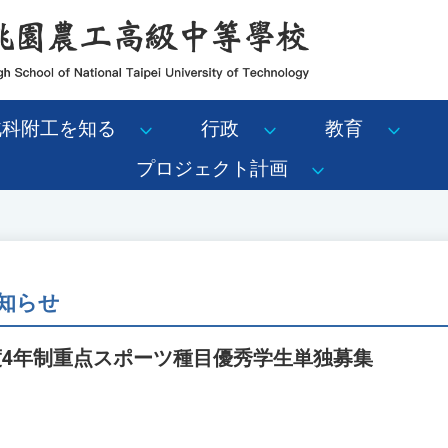
北科附工を知る
行政
教育
プロジェクト計画
知らせ
度4年制重点スポーツ種目優秀学生単独募集