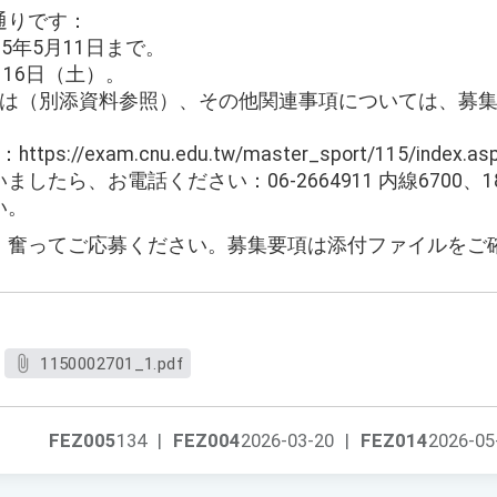
通りです：
5年5月11日まで。
月16日（土）。
報は（別添資料参照）、その他関連事項については、募
//exam.cnu.edu.tw/master_sport/115/index.as
たら、お電話ください：06-2664911 内線6700、1
い。
、奮ってご応募ください。募集要項は添付ファイルをご
1150002701_1.pdf
FEZ005
134
|
FEZ004
2026-03-20
|
FEZ014
2026-05