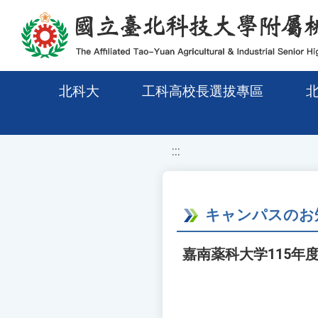
移至網頁之主要內容區位置
北科大
工科高校長選拔專區
:::
キャンパスのお
嘉南薬科大学115年