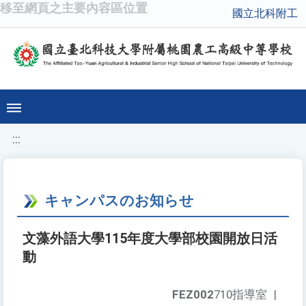
移至網頁之主要內容區位置
國立北科附工
:::
キャンパスのお知らせ
文藻外語大學115年度大學部校園開放日活
動
FEZ002
710指導室
|