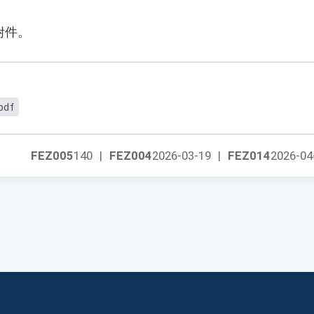
附件。
pdf
FEZ005
140
|
FEZ004
2026-03-19
|
FEZ014
2026-04