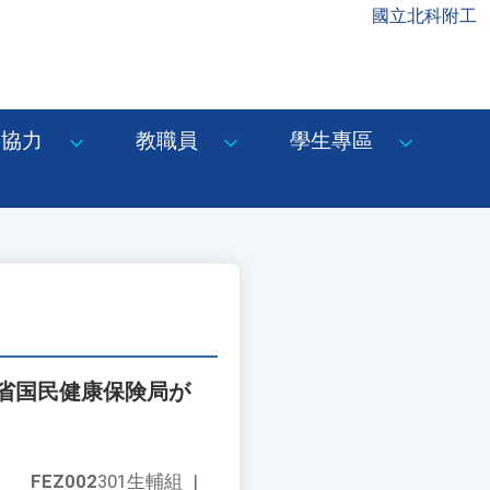
國立北科附工
協力
教職員
學生專區
省国民健康保険局が
FEZ002
301生輔組
|