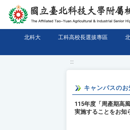
移至網頁之主要內容區位置
北科大
工科高校長選拔專區
:::
キャンパスのお
115年度「周產期
実施することをお知