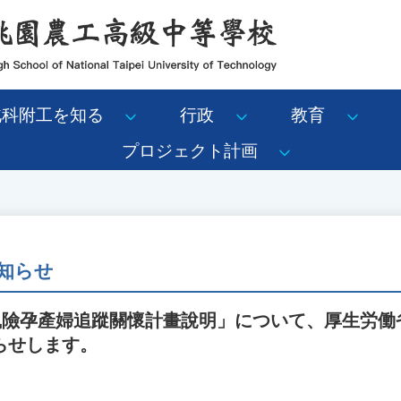
北科附工を知る
行政
教育
プロジェクト計画
知らせ
高風險孕產婦追蹤關懷計畫說明」について、厚生労働
らせします。