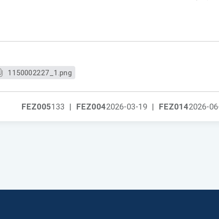
1150002227_1.png
FEZ005
133
|
FEZ004
2026-03-19
|
FEZ014
2026-06