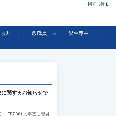
國立北科附工
協力
教職員
學生專區
験に関するお知らせで
室
|
FEZ001
人事室助理員