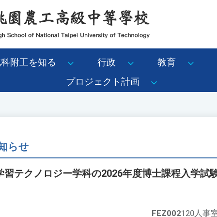
北科附工を知る
行政
教育
プロジェクト計画
知らせ
学習テクノロジー学科の2026年度博士課程入学試
FEZ002
120人事