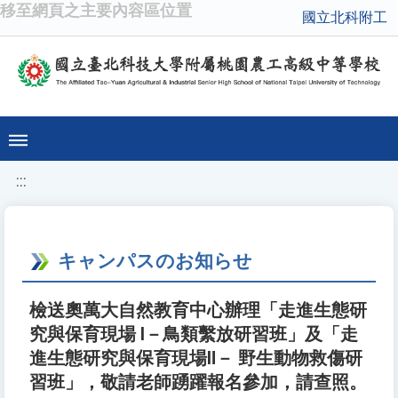
移至網頁之主要內容區位置
國立北科附工
:::
キャンパスのお知らせ
檢送奧萬大自然教育中心辦理「走進生態研
究與保育現場 I－鳥類繫放研習班」及「走
進生態研究與保育現場Ⅱ－ 野生動物救傷研
習班」，敬請老師踴躍報名參加，請查照。