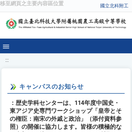
移至網頁之主要內容區位置
國立北科附工
:::
キャンパスのお知らせ
：歴史学科センターは、114年度中国史・
東アジア史専門ワークショップ「皇帝とそ
の権臣：南宋の外戚と政治」（添付資料参
照）の開催に協力します。皆様の積極的な