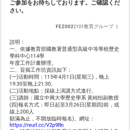
ご参加をお待ちしております。ご確認くだ
さい。
FEZ002
2101教育グループ
|
説明：
一、依據教育部國教署普通型高級中等學校歷史
學科中心114學
年度工作計畫辦理。
二、旨揭工作坊資訊如下：
(一)活動時間：115年4月1日(星期三)，晚上
19:30至晚上21:30。
(二)活動地點：採線上演講方式進行。
(三)講師：國立中興大學歷史學系 黃純怡副教授
(四)報名方式：即日起至3月26日(星期四)前，或
線上200人
額滿為止，不開放臨時報名)。網址：
https://reurl.cc/V2p9Rn