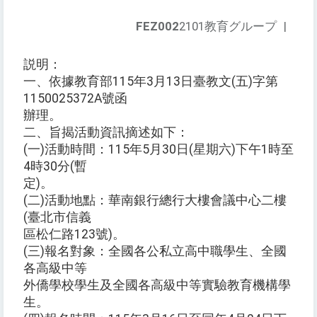
FEZ002
2101教育グループ
|
説明：
一、依據教育部115年3月13日臺教文(五)字第
1150025372A號函
辦理。
二、旨揭活動資訊摘述如下：
(一)活動時間：115年5月30日(星期六)下午1時至
4時30分(暫
定)。
(二)活動地點：華南銀行總行大樓會議中心二樓
(臺北市信義
區松仁路123號)。
(三)報名對象：全國各公私立高中職學生、全國
各高級中等
外僑學校學生及全國各高級中等實驗教育機構學
生。