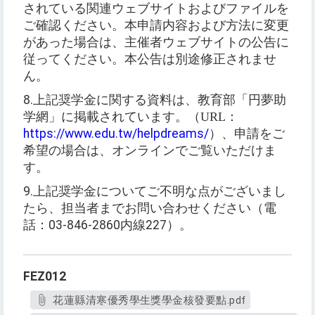
されている関連ウェブサイトおよびファイルを
ご確認ください。本申請内容および方法に変更
があった場合は、主催者ウェブサイトの公告に
従ってください。本公告は別途修正されませ
ん。
8.
上記奨学金に関する資料は、教育部「円夢助
学網」に掲載されています。
（
URL
：
https://www.edu.tw/helpdreams/
）
、申請をご
希望の場合は、オンラインでご覧いただけま
す。
9.
上記奨学金についてご不明な点がございまし
たら、担当者までお問い合わせください（電
話：
03-846-2860
内線
227
）。
FEZ012
花蓮縣清寒優秀學生獎學金核發要點.pdf