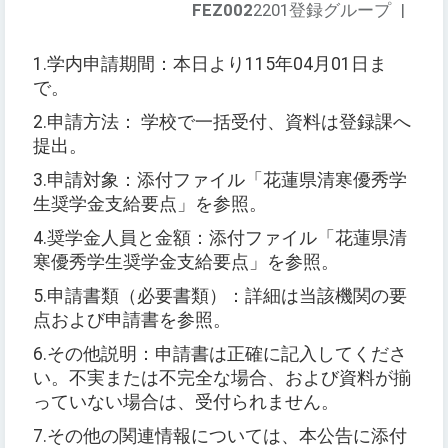
FEZ002
2201登録グループ
|
1.
学内申請期間：本日より
115
年
04
月
01
日ま
で。
2.
申請方法：
学校で一括受付、資料は登録課へ
提出。
3.
申請対象：添付ファイル「花蓮県清寒優秀学
生奨学金支給要点」を参照。
4.
奨学金人員と金額：添付ファイル「花蓮県清
寒優秀学生奨学金支給要点」を参照。
5.
申請書類
（
必要書類
）
：詳細は当該機関の要
点および申請書を参照。
6.
その他説明：申請書は正確に記入してくださ
い。不実または不完全な場合、および資料が揃
っていない場合は、受付られません。
7.
その他の関連情報については、本公告に添付