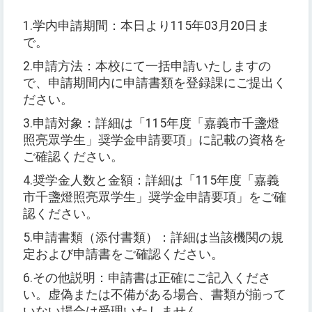
1.
学内申請期間：本日より
115
年
03
月
20
日ま
で。
2.
申請方法：本校にて一括申請いたしますの
で、申請期間内に申請書類を登録課にご提出く
ださい。
3.
申請対象：詳細は「
115
年度「嘉義市千盞燈
照亮眾学生」奨学金申請要項」に記載の資格を
ご確認ください。
4.
奨学金人数と金額：詳細は「
115
年度「嘉義
市千盞燈照亮眾学生」奨学金申請要項」をご確
認ください。
5.
申請書類
（
添付書類
）
：詳細は当該機関の規
定および申請書をご確認ください。
6.
その他説明：申請書は正確にご記入くださ
い。虚偽または不備がある場合、書類が揃って
いない場合は受理いたしません。