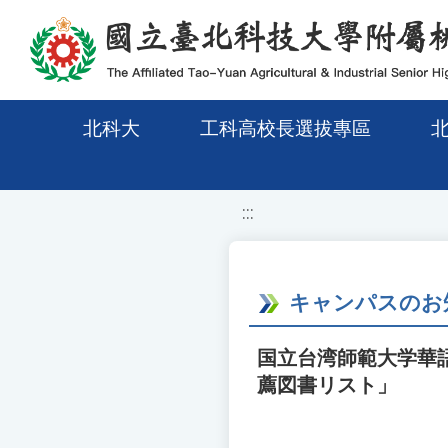
移至網頁之主要內容區位置
北科大
工科高校長選拔專區
:::
キャンパスのお
国立台湾師範大学華
薦図書リスト」