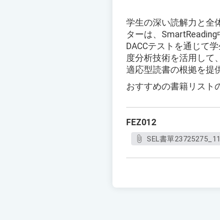
学生の深い読解力と全
ターは、SmartRea
DACCテストを通じ
度分析技術を活用して
適応型読書の根拠を提
おすすめの書籍リスト
FEZ012
SEL書單23725275_11