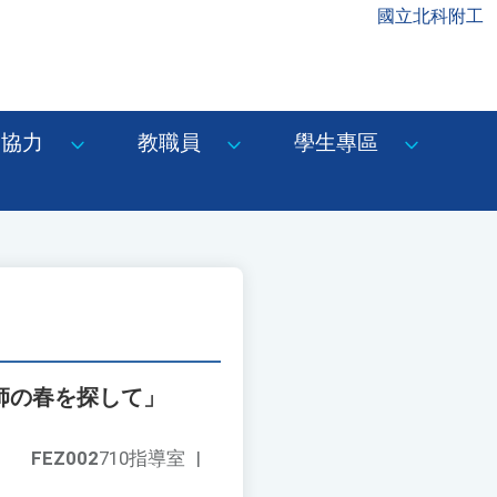
國立北科附工
協力
教職員
學生專區
師の春を探して」
FEZ002
710指導室
|