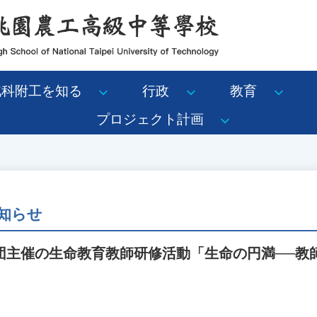
北科附工を知る
行政
教育
プロジェクト計画
知らせ
団主催の生命教育教師研修活動「生命の円満──教