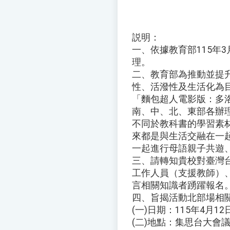
説明：
一、依據教育部115年3月
理。
二、教育部為推動並提
性、活潑性及生活化為
「麵包超人電影版：多
南、中、北、東部各辦
不同於教科書的學習素
來都是與生活交融在一
一起進行母語親子共遊
三、請轉知貴校對臺灣
工作人員（支援教師）
言相關知識者踴躍報名
四、旨揭活動北部場相
(一)日期：115年4月
(二)地點：集思台大會