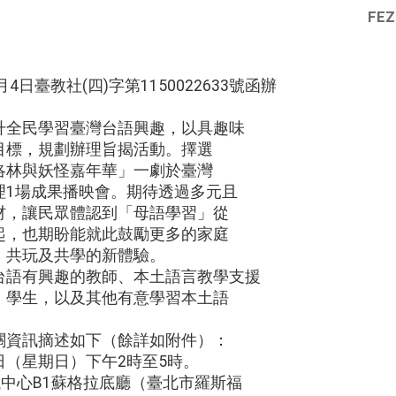
FEZ
4日臺教社(四)字第1150022633號函辦
升全民學習臺灣台語興趣，以具趣味
目標，規劃辦理旨揭活動。擇選
洛林與妖怪嘉年華」一劇於臺灣
理1場成果播映會。期待透過多元且
材，讓民眾體認到「母語學習」從
起，也期盼能就此鼓勵更多的家庭
、共玩及共學的新體驗。
台語有興趣的教師、本土語言教學支援
、學生，以及其他有意學習本土語
。
關資訊摘述如下（餘詳如附件）：
12日（星期日）下午2時至5時。
議中心B1蘇格拉底廳（臺北市羅斯福