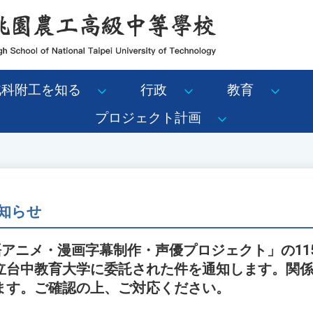
北科附工を知る
行政
教育
プロジェクト計画
知らせ
台湾語アニメ・漫画字幕制作・声優プロジェクト」の1
立台中教育大学に委託された件を通知します。関
ます。ご確認の上、ご対応ください。