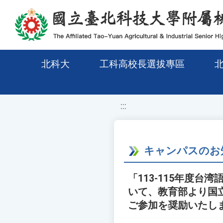
移至網頁之主要內容區位置
北科大
工科高校長選拔專區
:::
キャンパスのお
「113-115年度
いて、教育部より国
ご参加を奨励いたし