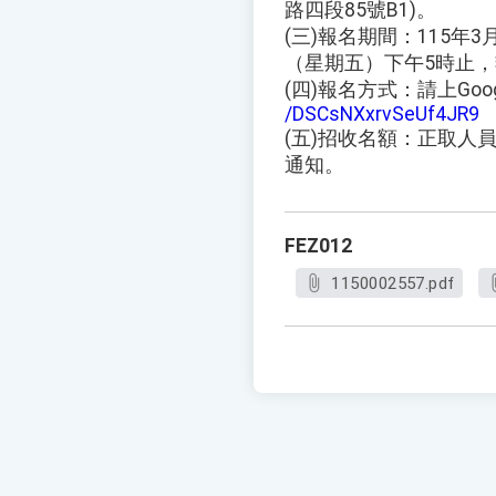
路四段85號B1)。
(三)報名期間：115年
（星期五）下午5時止
(四)報名方式：請上Goo
/DSCsNXxrvSeUf4JR9
(五)招收名額：正取人
通知。
FEZ012
1150002557.pdf