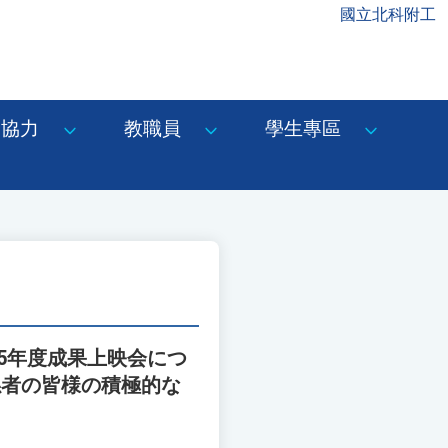
國立北科附工
協力
教職員
學生專區
15年度成果上映会につ
係者の皆様の積極的な