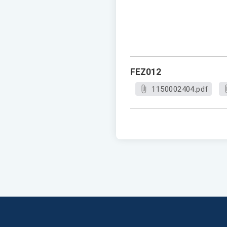
FEZ012
1150002404.pdf