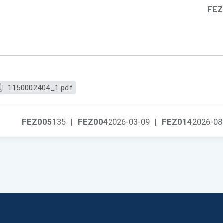
FEZ
1150002404_1.pdf
FEZ005
135
|
FEZ004
2026-03-09
|
FEZ014
2026-08