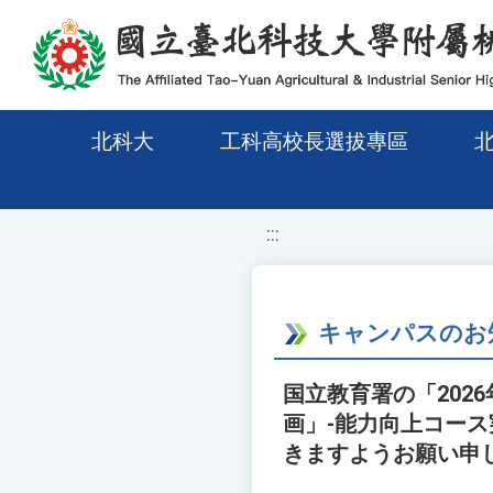
移至網頁之主要內容區位置
北科大
工科高校長選拔專區
:::
キャンパスのお
国立教育署の「20
画」-能力向上コー
きますようお願い申