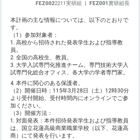
FEZ002
2211実研組
|
FEZ001
實研組長
本計画の主な情報については、以下のとおりで
す。
（1）参加対象者：
1. 高校から招待された発表学生および指導教
員。
2. 全国の高校生、教員。
3. 大学入試専門化推進チーム、専門技術大学入
試専門化総合オフィス、各大学の学者専門家。
4. 本件に関心のある保護者。
（2）開催日時：115年3月28日（土）12時30分
より受付開始。受付時間内にオンラインでご参
加ください。
（3）開催方法：
1. 対面発表：本件招待発表学生および指導教員
は、国立花蓮高級商業職業学校（以下、花蓮高
商）にて発表を行います。