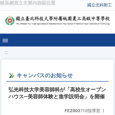
移至網頁之主要內容區位置
國立北科附工
:::
キャンパスのお知らせ
弘光科技大学美容師科が「高校生オープン
ハウス—美容師体験と進学説明会」を開催
FEZ002
710指導室
|