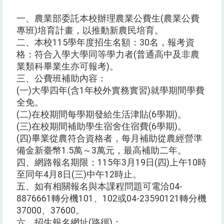
一、農業部委託本校辦理農業公費生(農業公費
專班)培育計畫，以推動新農民培育。
二、本校115學年度招生名額：30名，報考資
格：符合入學大學同等學力者(普通高中及非農
業類科畢業生亦可報考)。
三、公費班補助內容：
(一)大學四年(含1年校外實務實習)就學期間學費
全免。
(二)在校期間每學期發給生活津貼(6學期)。
(三)在校期間補助學生宿舍住宿費(6學期)。
(四)畢業從農符合資格者，每月補助從農經營準
備金新臺幣1.5萬～3萬元，最高補助二年。
四、網路報名期限：115年3月19日(四)上午10時
至同年4月8日(三)中午12時止。
五、如有相關報名與本課程問題可電洽04-
8876661轉分機101、102或04-23590121轉分機
37000、37600。
六、招生報名網址(路徑)：