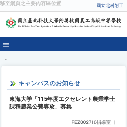
移至網頁之主要內容區位置
國立北科附工
:::
キャンパスのお知らせ
東海大学「115年度エクセレント農業学士
課程農業公費専攻」募集
FEZ002
710指導室
|