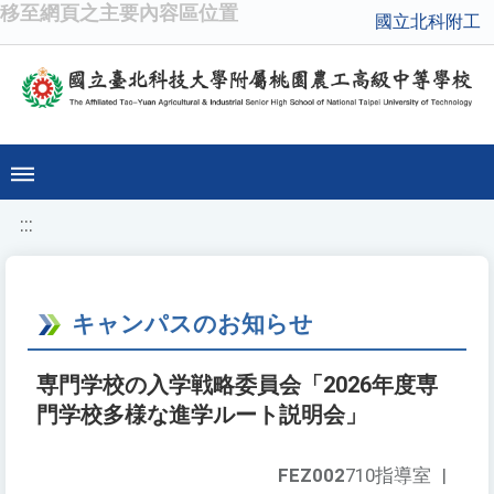
移至網頁之主要內容區位置
國立北科附工
:::
キャンパスのお知らせ
専門学校の入学戦略委員会「2026年度専
門学校多様な進学ルート説明会」
FEZ002
710指導室
|