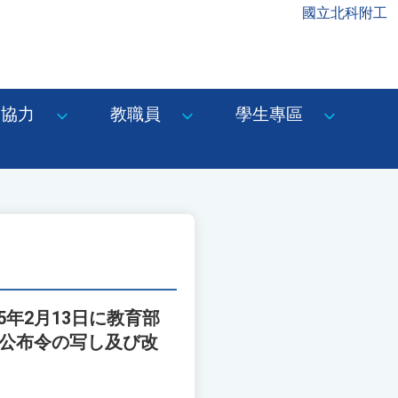
國立北科附工
協力
教職員
學生專區
年2月13日に教育部
た。公布令の写し及び改