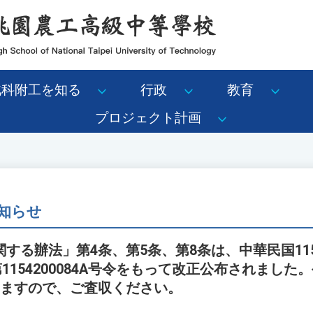
北科附工を知る
行政
教育
プロジェクト計画
知らせ
する辦法」第4条、第5条、第8条は、中華民国115
第1154200084A号令をもって改正公布されまし
しますので、ご査収ください。