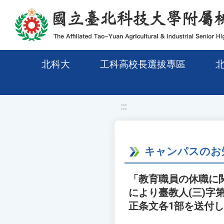
移至網頁之主要內容區位置
北科大
工科高校長選拔專區
:::
キャンパスのお
「教育職員の休職に関
により臺教人(三)字
正条文各1部を送付