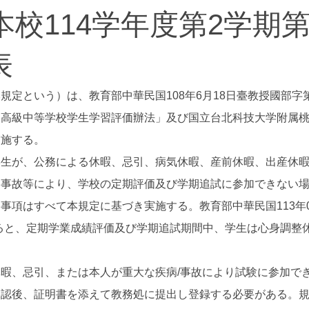
校114学年度第2学期
表
定という）は、教育部中華民国108年6月18日臺教授國部字第10
「高級中等学校学生学習評価辦法」及び国立台北科技大学附属
実施する。
学生が、公務による休暇、忌引、病気休暇、産前休暇、出産休
な事故等により、学校の定期評価及び学期追試に参加できない
事項はすべて本規定に基づき実施する。教育部中華民国113年0
示によると、定期学業成績評価及び学期追試期間中、学生は心身調
暇、忌引、または本人が重大な疾病/事故により試験に参加で
認後、証明書を添えて教務処に提出し登録する必要がある。規