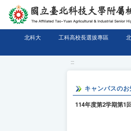
移至網頁之主要內容區位置
北科大
工科高校長選拔專區
:::
キャンパスのお
114年度第2学期第