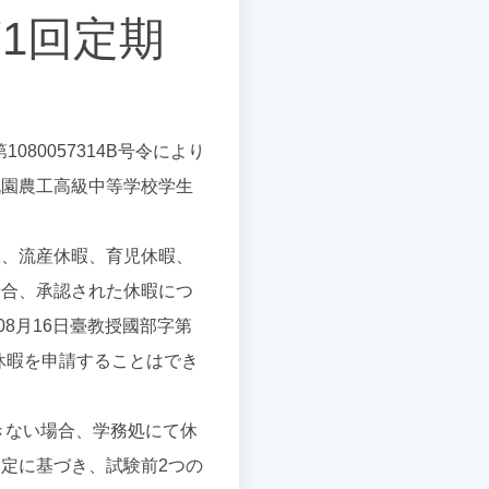
第1回定期
80057314B号令により
桃園農工高級中等学校学生
暇、流産休暇、育児休暇、
場合、承認された休暇につ
8月16日臺教授國部字第
整休暇を申請することはでき
きない場合、学務処にて休
定に基づき、試験前2つの