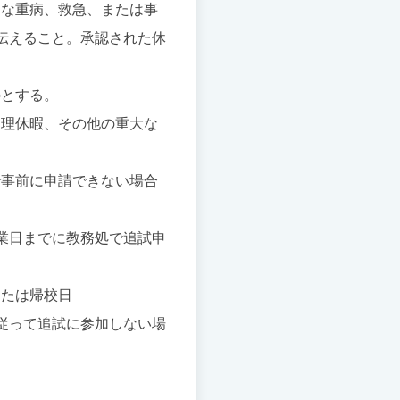
的な重病、救急、または事
伝えること。承認された休
。
のとする。
生理休暇、その他の重大な
で事前に申請できない場合
業日までに教務処で追試申
または帰校日
従って追試に参加しない場