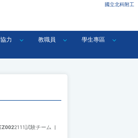
國立北科附工
協力
教職員
學生專區
EZ002
2111試験チーム
|