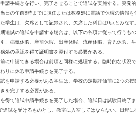
試申請手続きを行い、完了させることで追試を実施する。突発
当日の午前8時までに担任または教務処に電話で休暇の情報を
た学生は、欠席として記録され、欠席した科目は0点とみなす
学期追試の追試を申請する場合は、以下の各項に従って行うも
忌引、病気休暇、産前休暇、出産休暇、流産休暇、育児休暇、
学務処の承認を得て証明書を添付する必要がある。
事前に申請できる場合は前項と同様に処理する。臨時的な状況
代わりに休暇申請手続きを完了する。
試を申請する必要がある学生は、学校の定期評価前に2つの授
続きを完了する必要がある。
暇を得て追試申請手続きを完了した場合、追試日は試験日終了
で追試を受けるものとし、教室に入室してはならない。日程に