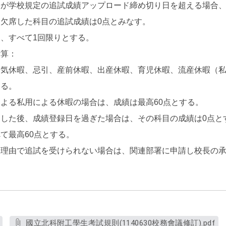
日が学校規定の追試成績アップロード締め切り日を超える場合
欠席した科目の追試成績は0点とみなす。
、すべて1回限りとする。
計算：
病気休暇、忌引、産前休暇、出産休暇、育児休暇、流産休暇（
する。
よる私用による休暇の場合は、成績は最高60点とする。
した後、成績登録日を過ぎた場合は、その科目の成績は0点と
て最高60点とする。
な理由で追試を受けられない場合は、関連部署に申請し校長の
國立北科附工學生考試規則(1140630校務會議修訂).pdf