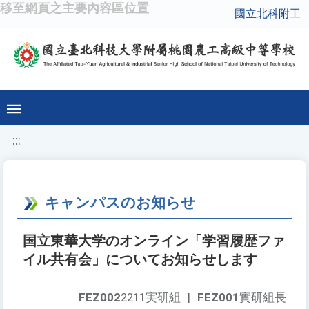
移至網頁之主要內容區位置
國立北科附工
:::
キャンパスのお知らせ
国立東華大学のオンライン「学習履歴ファ
イル共有会」についてお知らせします
FEZ002
2211実研組
|
FEZ001
實研組長