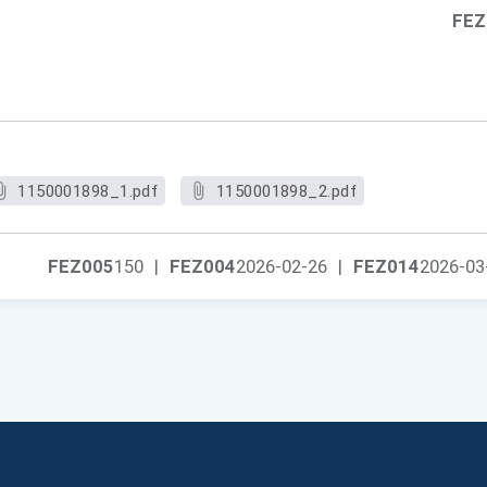
FEZ
1150001898_1.pdf
1150001898_2.pdf
FEZ005
150
|
FEZ004
2026-02-26
|
FEZ014
2026-03