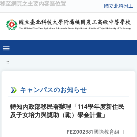
移至網頁之主要內容區位置
國立北科附工
:::
キャンパスのお知らせ
轉知內政部移民署辦理「114學年度新住民
及子女培力與獎助（勵）學金計畫」
FEZ002
881國際教育組
|