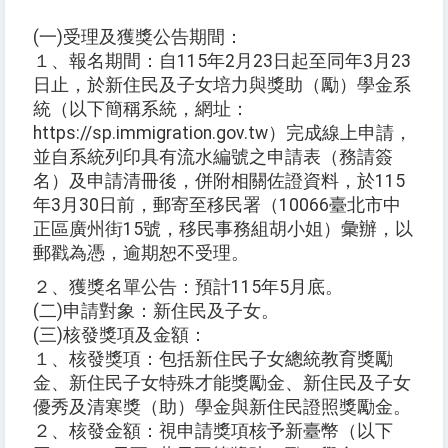
(一)受理及獲獎公告期間：
１、報名期間：自115年2月23日起至同年3月23
日止，於新住民及子女培力與獎助（勵）學金系
統（以下簡稱系統，網址：
https://sp.immigration.gov.tw）完成線上申請，
並自系統列印具有流水編號之申請表（務請簽
名）及申請清冊後，併附相關佐證資料，於115
年3月30日前，郵寄至移民署（10066臺北市中
正區廣州街15號，移民事務組胡小姐）彙辦，以
郵戳為憑，逾期恕不受理。
２、獲獎名單公告：預計115年5月底。
(二)申請對象：新住民及子女。
(三)核發獎項及金額：
１、核發獎項：包括新住民子女總統教育獎勵
金、新住民子女特殊才能獎勵金、新住民及子女
優秀及清寒獎（助）學金與新住民證照獎勵金。
２、核發金額：視申請獎項核予新臺幣（以下