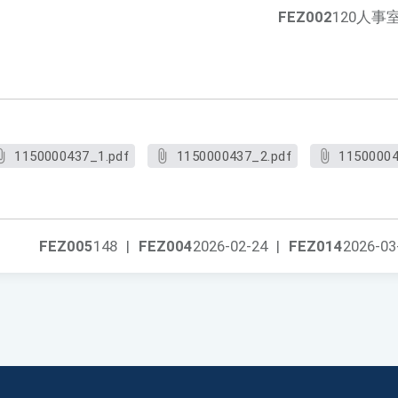
FEZ002
120人事
1150000437_1.pdf
1150000437_2.pdf
11500004
FEZ005
148
|
FEZ004
2026-02-24
|
FEZ014
2026-03