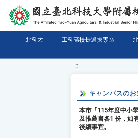
移至網頁之主要內容區位置
北科大
工科高校長選拔專區
:::
キャンパスのお
本市「115年度中小
及推薦書各1 份，如
後續事宜。