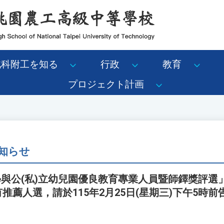
北科附工を知る
行政
教育
プロジェクト計画
知らせ
學與公(私)立幼兒園優良教育專業人員暨師鐸獎評
有推薦人選，請於115年2月25日(星期三)下午5時