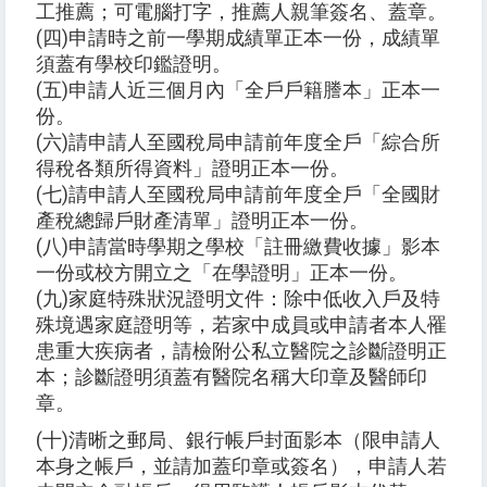
工推薦；可電腦打字，推薦人親筆簽名、蓋章。
(四)申請時之前一學期成績單正本一份，成績單
須蓋有學校印鑑證明。
(五)申請人近三個月內「全戶戶籍謄本」正本一
份。
(六)請申請人至國稅局申請前年度全戶「綜合所
得稅各類所得資料」證明正本一份。
(七)請申請人至國稅局申請前年度全戶「全國財
產稅總歸戶財產清單」證明正本一份。
(八)申請當時學期之學校「註冊繳費收據」影本
一份或校方開立之「在學證明」正本一份。
(九)家庭特殊狀況證明文件：除中低收入戶及特
殊境遇家庭證明等，若家中成員或申請者本人罹
患重大疾病者，請檢附公私立醫院之診斷證明正
本；診斷證明須蓋有醫院名稱大印章及醫師印
章。
(十)清晰之郵局、銀行帳戶封面影本（限申請人
本身之帳戶，並請加蓋印章或簽名），申請人若