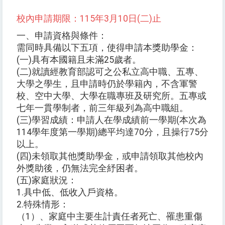
校內申請期限：115年3月10日(二)止
一、申請資格與條件：
需同時具備以下五項，使得申請本獎助學金：
(一)具有本國籍且未滿25歲者。
(二)就讀經教育部認可之公私立高中職、五專、
大學之學生，且申請時仍於學籍內，不含軍警
校、空中大學、大學在職專班及研究所。五專或
七年一貫學制者，前三年級列為高中職組。
(三)學習成績：申請人在學成績前一學期(本次為
114學年度第一學期)總平均達70分，且操行75分
以上。
(四)未領取其他獎助學金，或申請領取其他校內
外獎助後，仍無法完全紓困者。
(五)家庭狀況：
1.具中低、低收入戶資格。
2.特殊情形：
（1）、家庭中主要生計責任者死亡、罹患重傷