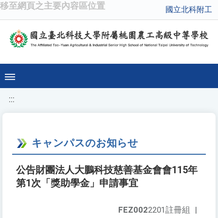
移至網頁之主要內容區位置
國立北科附工
:::
キャンパスのお知らせ
公告財團法人大鵬科技慈善基金會會115年
第1次「獎助學金」申請事宜
FEZ002
2201註冊組
|