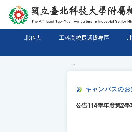
移至網頁之主要內容區位置
北科大
工科高校長選拔專區
:::
キャンパスのお
公告114學年度第2