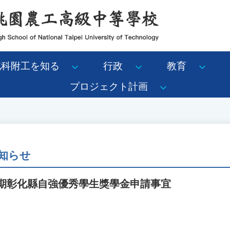
北科附工を知る
行政
教育
プロジェクト計画
知らせ
學期彰化縣自強優秀學生獎學金申請事宜