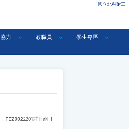
國立北科附工
協力
教職員
學生專區
FEZ002
2201註冊組
|