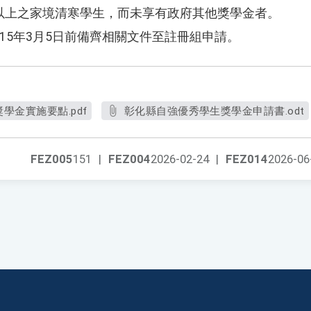
以上之家境清寒學生，而未享有政府其他獎學金者。
15
年
3
月
5
日前備齊相關文件至註冊組申請。
學金實施要點.pdf
彰化縣自強優秀學生獎學金申請書.odt
FEZ005
151
|
FEZ004
2026-02-24
|
FEZ014
2026-06