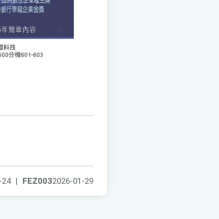
-24
|
FEZ003
2026-01-29