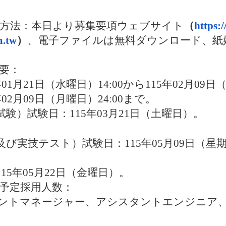
手方法：本日より募集要項ウェブサイト
（
https:/
m.tw
）
、
電子ファイルは無料ダウンロード、紙
要：
年
01
月
21
日
（
水曜日
）14:00
から
115
年
02
月
09
日
年
02
月
09
日
（
月曜日
）24:00
まで。
試験
）
試験日：
115
年
03
月
21
日
（
土曜日
）
。
及び実技テスト
）
試験日：
115
年
05
月
09
日
（
星
115
年
05
月
22
日
（
金曜日
）
。
予定採用人数：
ントマネージャー、アシスタントエンジニア