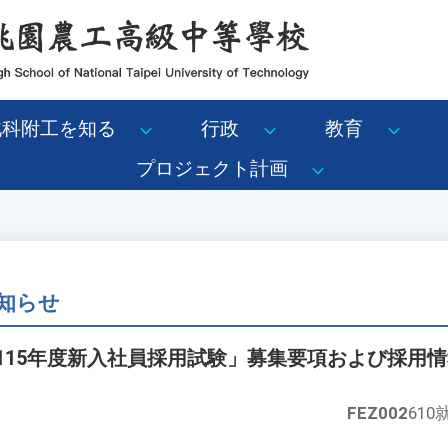
北科附工を知る
行政
教育
プロジェクト計画
知らせ
115年度新入社員採用試験」募集要項および採用
FEZ002
610