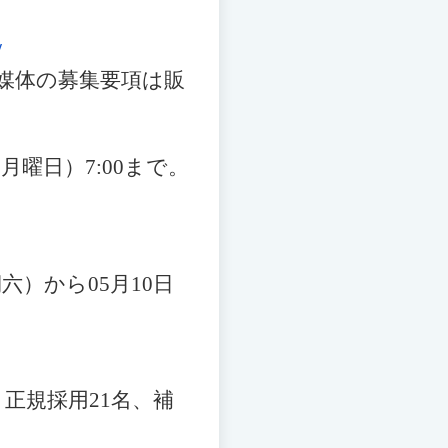
/
媒体の募集要項は販
（
月曜日
）7:00
まで。
期
六
）
から
05
月
10
日
、正規採用
21
名、補