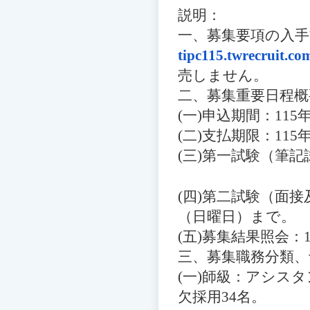
説明：
一、
募集要項の入
tipc115.twrecruit.co
売しません。
二、
募集重要日程概
(一)
申込期間：
115
(二)
支払期限：
115
(三)
第一試験
（
筆記
(四)
第二試験
（
面接
（
日曜日
）
まで。
(五)
募集結果照会：
三、
募集職務分類、
(一)
師級：アシスタ
欠採用
34
名。