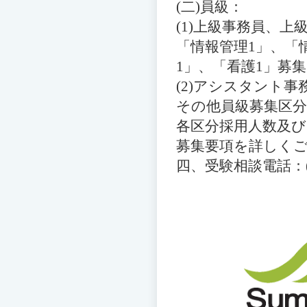
(二)
員級：
(1)
上級事務員、上
「情報管理
1
」、「
1
」、「看護
1
」
募集
(2)
アシスタント事
その他員級募集区分
各区分採用人数及び
募集要項を詳しく
四、
受験相談電話：