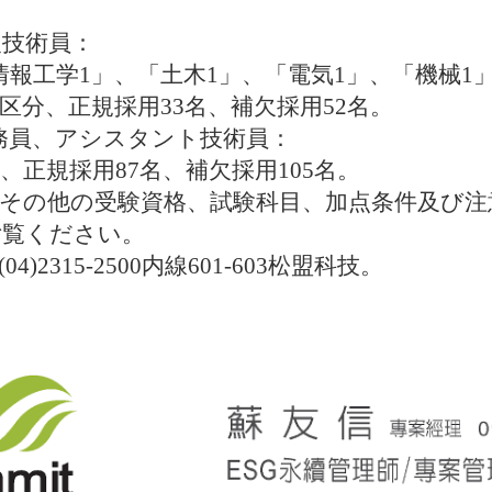
級技術員：
情報工学
1
」、「
土木
1
」、「電気
1
」、「機械
1
区分、正規採用
33
名、補欠採用
52
名。
務員、アシスタント技術員：
、正規採用
87
名、補欠採用
105
名。
その他の受験資格、試験科目、
加点条件及び注
ご覧ください。
(04)2315-2500
内線
601-603
松盟科技。