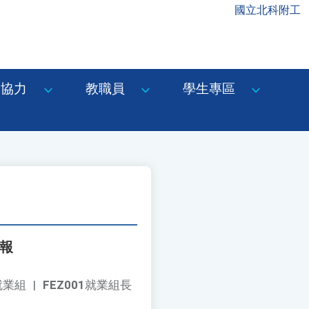
國立北科附工
協力
教職員
學生專區
情報
就業組
|
FEZ001
就業組長