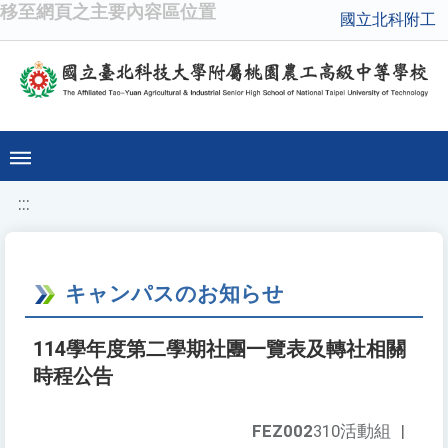
移至網頁之主要內容區位置
國立北科附工
:::
キャンパスのお知らせ
114學年度第二學期社團一覽表及轉社相關
時程公告
FEZ002
310活動組
|