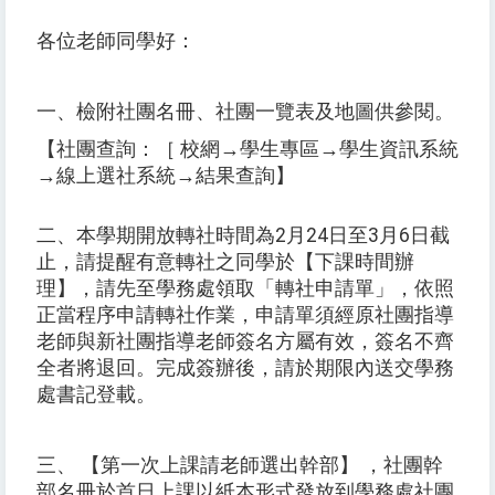
各位老師同學好：
一、檢附社團名冊、社團一覽表及地圖供參閱。
【社團查詢：［ 校網→學生專區→學生資訊系統
→線上選社系統→結果查詢】
二、本學期開放轉社時間為2月24日至3月6日截
止，請提醒有意轉社之同學於【下課時間辦
理】，請先至學務處領取「轉社申請單」，依照
正當程序申請轉社作業，申請單須經原社團指導
老師與新社團指導老師簽名方屬有效，簽名不齊
全者將退回。完成簽辦後，請於期限內送交學務
處書記登載。
三、 【第一次上課請老師選出幹部】 ，社團幹
部名冊於首日上課以紙本形式發放到學務處社團