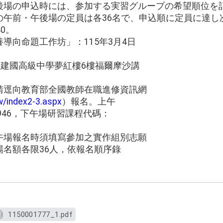
後場の申込時には、参加する実習グループの希望順位を
の午前・午後場の定員は各36名で、申込順に定員に達し
40。
導向命題工作坊」：115年3月4日
立建國高級中學夢紅樓6樓福爾摩沙講
請逕向教育部全國教師在職進修資訊網
tw/index2-3.aspx
）報名。上午
946，下午場研習課程代碼：
午場報名時須填寫參加之實作組別志願
名額各限36人，依報名順序錄
1150001777_1.pdf