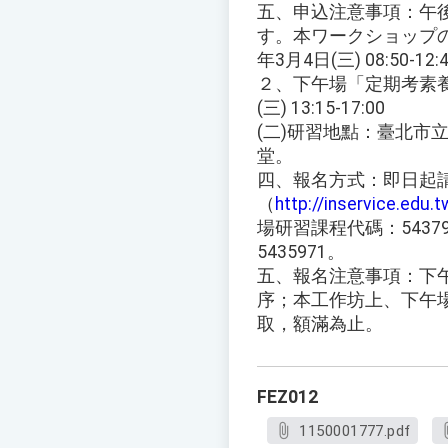
五、申込注意事項：午
す。本ワークショップ
年3月4日(三) 08:50-12:
２、下午場「定期考素養
(三) 13:15-17:00
(二)研習地點：臺北市
堂。
四、報名方式：即日起
（
http://inservice.edu.
場研習課程代碼：5437
5435971。
五、報名注意事項：下
序；本工作坊上、下午場
取，額滿為止。
FEZ012
1150001777.pdf