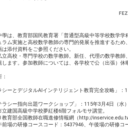
FEZ
中學は、教育部国民教育署「普通型高級中等学校数学学
ュラム実施と高校数学教師の専門的発展を推進するため
画は添付資料をご参照ください。
私立高校・専門学校の数学教師。新任、代理の数学教師
薦します。参加教師については、各学校で公（出張）休
所：
シーとデジタルAIインテリジェント教育完全攻略」：11
シー指向出題ワークショップ」：115年3月4日（水）13:1
市立建国高級中学校夢紅楼6階フォルモサ講堂。
国教師在職進修情報網（http://inservice.edu.tw/i
場の研修コースコード：5437946、午後場の研修コース