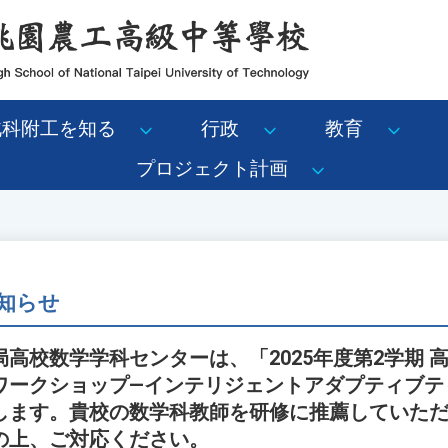
北科附工を知る
行政
教育
プロジェクト計画
知らせ
高校数学学科センターは、「2025年度第2学期 
ワークショップ—インテリジェントアダプティブテ
します。貴校の数学科教師を研修に推薦していた
の上、ご対応ください。