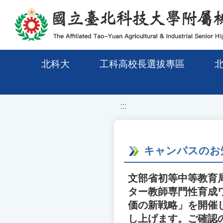
移至網頁之主要內容區位置
北科大
工科高校長選拔專區
:::
キャンパスのお
文部省初等中等教育局
ター教師専門性育成
価の新戦略」を開催
し上げます。ご確認