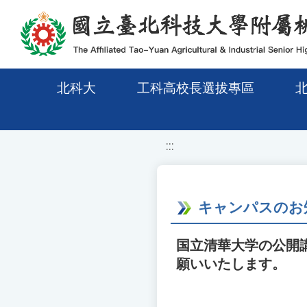
移至網頁之主要內容區位置
北科大
工科高校長選拔專區
:::
キャンパスのお
国立清華大学の公開
願いいたします。