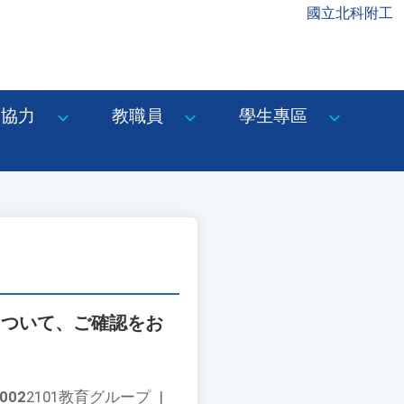
國立北科附工
協力
教職員
學生專區
について、ご確認をお
002
2101教育グループ
|