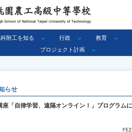
北科附工を知る
行政
教育
プロジェクト計画
知らせ
講座「自律学習、遠隔オンライン！」プログラム
FEZ