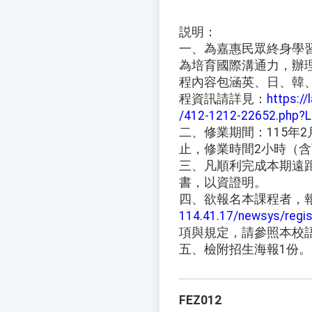
説明：
一、為嘉惠民眾終身學
為培育國際溝通力，辦
程內容包涵英、日、韓
程資訊請詳見：
https://
/412-1212-22652.php?L
二、修業期間：115年2
止，修業時間2小時（含
三、凡順利完成本期遠
書，以資證明。
四、欲報名本課程者，
114.41.17/newsys/regis
項與規定，請參照本校
五、檢附招生海報1份。
FEZ012