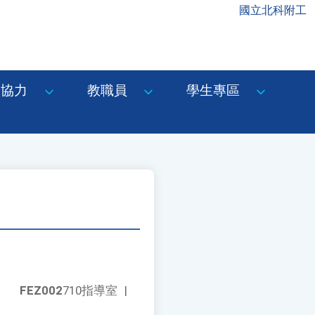
國立北科附工
協力
教職員
學生專區
FEZ002
710指導室
|